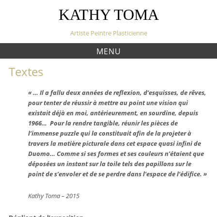
S
KATHY TOMA
k
i
Artiste Peintre Plasticienne
p
t
MENU
o
c
Textes
o
n
« … Il a fallu deux années de reflexion, d’esquisses, de rêves,
t
pour tenter de réussir à mettre au point une vision qui
e
existait déjà en moi, antérieurement, en sourdine, depuis
n
1966… Pour la rendre tangible, réunir les pièces de
t
l’immense puzzle qui la constituait afin de la projeter à
travers la matière picturale dans cet espace quasi infini de
Duomo… Comme si ses formes et ses couleurs n’étaient que
déposées un instant sur la toile tels des papillons sur le
point de s’envoler et de se perdre dans l’espace de l’édifice. »
Kathy Toma – 2015