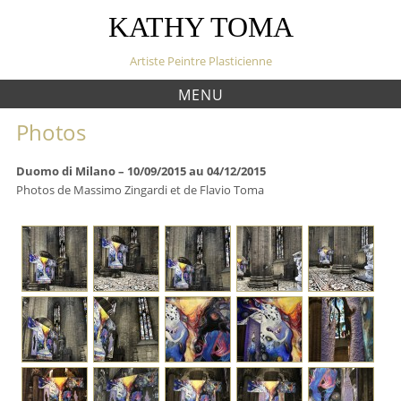
S
KATHY TOMA
k
i
Artiste Peintre Plasticienne
p
t
MENU
o
c
Photos
o
n
Duomo di Milano – 10/09/2015 au 04/12/2015
t
Photos de Massimo Zingardi et de Flavio Toma
e
n
t