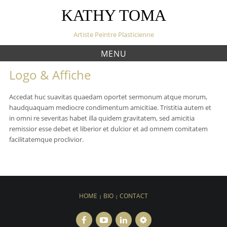
S
KATHY TOMA
k
i
Artiste Peintre Plasticienne
p
t
MENU
o
c
Logo & Affiche
o
n
Accedat huc suavitas quaedam oportet sermonum atque morum,
t
haudquaquam mediocre condimentum amicitiae. Tristitia autem et
e
in omni re severitas habet illa quidem gravitatem, sed amicitia
n
remissior esse debet et liberior et dulcior et ad omnem comitatem
t
facilitatemque proclivior.
HOME
BIO
CONTACT
F
Y
L
V
a
o
i
i