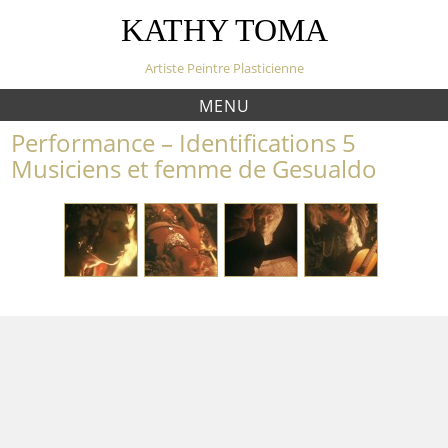
S
KATHY TOMA
k
i
Artiste Peintre Plasticienne
p
t
MENU
o
Performance – Identifications 5
c
o
Musiciens et femme de Gesualdo
n
t
e
n
t