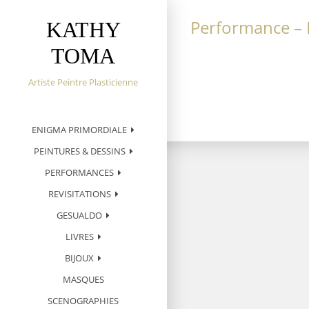
S
k
Performance – P
KATHY
i
TOMA
p
t
o
Artiste Peintre Plasticienne
c
o
n
ENIGMA PRIMORDIALE
t
PEINTURES & DESSINS
e
n
PERFORMANCES
t
REVISITATIONS
GESUALDO
LIVRES
BIJOUX
MASQUES
SCENOGRAPHIES