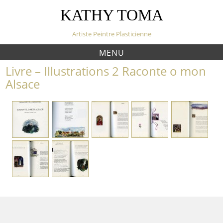
S
KATHY TOMA
k
i
Artiste Peintre Plasticienne
p
t
MENU
o
Livre – Illustrations 2 Raconte o mon
c
o
Alsace
n
t
e
n
t