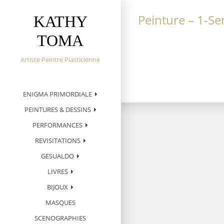
S
k
Peinture – 1-Sem
KATHY
i
TOMA
p
t
o
Artiste Peintre Plasticienne
c
o
n
ENIGMA PRIMORDIALE
t
PEINTURES & DESSINS
e
n
PERFORMANCES
t
REVISITATIONS
GESUALDO
LIVRES
BIJOUX
MASQUES
SCENOGRAPHIES